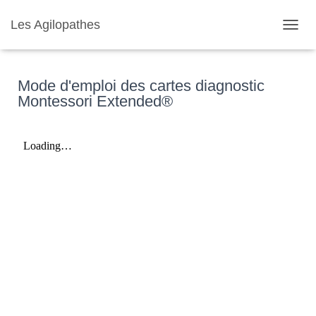
Les Agilopathes
D
É
P
L
Mode d'emploi des cartes diagnostic
I
Montessori Extended®
E
R
L
A
N
A
V
I
G
A
T
I
O
N