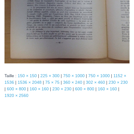
Taille :
150 × 150
|
225 × 300
|
750 × 1000
|
750 × 1000
|
1152 ×
1536
|
1536 × 2048
|
75 × 75
|
360 × 240
|
302 × 460
|
230 × 230
|
600 × 800
|
160 × 160
|
230 × 230
|
600 × 800
|
160 × 160
|
1920 × 2560