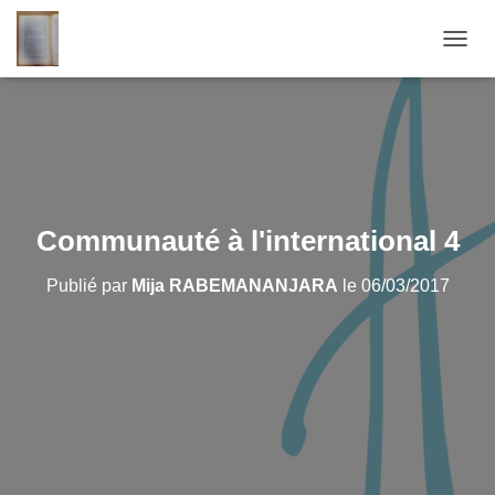
D
É
P
L
I
E
R
L
A
Communauté à l'international 4
N
A
Publié par
Mija RABEMANANJARA
le
06/03/2017
V
I
G
A
T
I
O
N